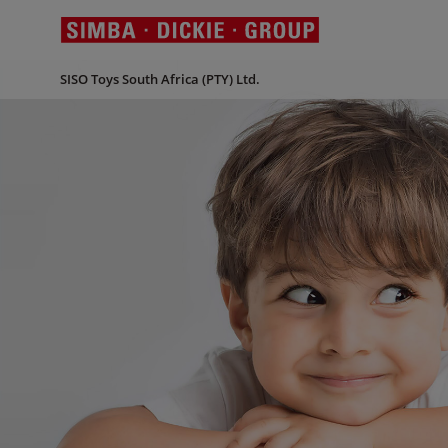
SISO Toys South Africa (PTY) Ltd.