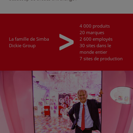
4 000 produits
20 marques
La famille de
Simba
2 600 employés
Dickie Group
30 sites dans le
monde entier
7 sites de production