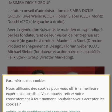
de SIMBA DICKIE GROUP.
Le futur conseil d’administration de SIMBA DICKIE
GROUP: Uwe Weiler (COO), Florian Sieber (CEO), Moritz
Duschl (CFO) (de gauche à droite).
Avec la génération suivante, le maintien du cap indiqué
par les fondateurs et de leur vision de l’entreprise est
assuré (de gauche à droite) : Maximilian Stork (Director
Product Management & Design), Florian Sieber (CEO),
Michael Sieber (fondateur et actionnaire de la société),
Felix Stork (Group Director Marketing).