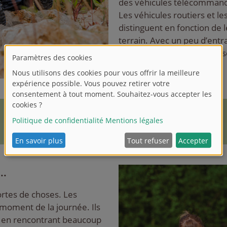
des véhicules télécommandé
Les véhicules routiers et le
distinguent en fonction de l
terrain. Avec un peu d’ent
possible de réaliser des cas
dans l’eau ou dans les airs.
..
sortes de choses. Les
 moment de la journée. Ils
t en rencontrant beaucoup