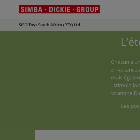
SISO Toys South Africa (PTY) Ltd.
L’ét
Chacun a une
en vacances
mais égalem
stimule la 
vitamine D e
Les poss