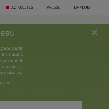
ACTUALITÉS
PRESSE
EMPLOIS
l’eau
glace, partir
ent amusant,
le mouvement
lement de la
les maladies.
es-unes :