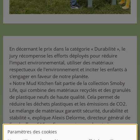
En décernant le prix dans la catégorie « Durabilité », le
jury récompense les efforts déployés pour réduire
l'impact environnemental, utiliser des matériaux
respectueux de l'environnement et inciter les enfants à
s'engager en faveur de notre planète.
« Notre Mud Kitchen fait partie de la collection Smoby
Life, qui combine des matériaux recyclés et des granulés
de plastique neufs de haute qualité. Cela permet de
réduire les déchets plastiques et les émissions de CO2.
Le mélange de matériaux garantit sécurité, durabilité et
stabilité », explique Alexis Delorme, directeur général de
Smoby Toys SAS en France, qui a reçu le prix à
Bruxelles. « Je suis ravi que nous ayons une nouvelle
fois su convaincre cette année. »