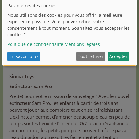
Simba Toys
Extincteur Sam Pro
Prêt(e) pour votre mission de sauvetage ? Avec le nouvel
extincteur Sam Pro, les enfants à partir de trois ans
peuvent jouer aux pompiers tout en se rafraîchissant.
L’extincteur permet d’amener beaucoup d’eau en peu de
temps sur les lieux de l’incendie. Grâce au mécanisme à
air comprimé, les petits pompiers arrivent à faire passer
l’eau du bidon au tuyau très facilement et attention :