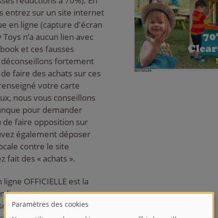
usses réductions à 70%). En
us entrez sur un site internet
e en ligne (capture d'écran
y Toys n’a aucun lien avec
ebook et ces fausses
 déconseillons fortement
t de faire des achats sur ces
 renseigné votre carte
eux, nous vous conseillons
banque pour demander
 de faire opposition sur
ouvez également déposer
ocale contre le site
 fait des « achats ».
 ligne OFFICIELLE est la
n ligne, vous pouvez
écurité :
by_fr