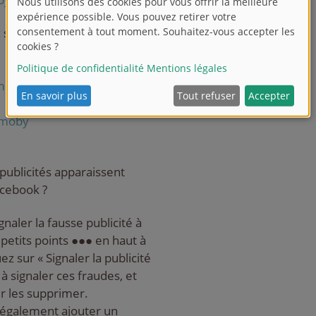
 sociaux officiels en France
mobyFrance
:
smoby
publicités apparaissent
Facebook ?
aler la fausse publicité à
 petits points ●●● en haut à
uez sur « Signaler la publicité
 signaler ces fraudes, et
r les supprimer.
également ajouter un